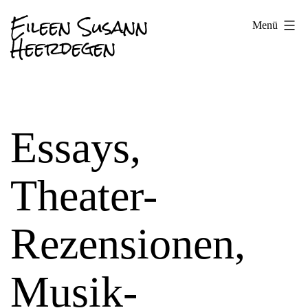
Zum
Eileen Susann
Menü
Inhalt
Heerdegen
springen
Essays,
Theater-
Rezensionen,
Musik-