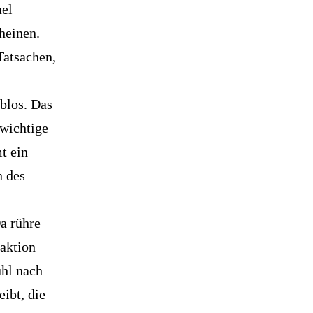
ael
heinen.
Tatsachen,
blos. Das
 wichtige
t ein
n des
a rühre
eaktion
ühl nach
ibt, die