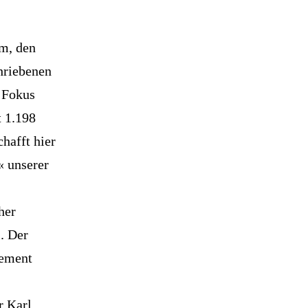
m, den
hriebenen
r Fokus
t 1.198
hafft hier
« unserer
her
l. Der
tement
r Karl