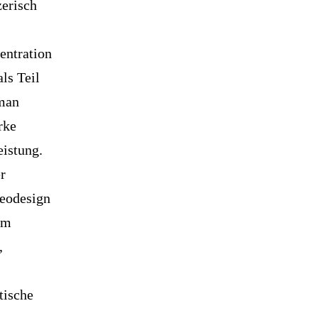
zerisch
entration
als Teil
 man
rke
eistung.
r
deodesign
um
,
tische