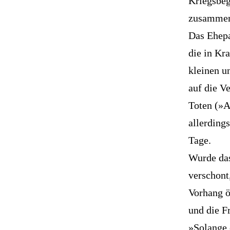
Kriegsbeg
zusammen
Das Ehepa
die in Kr
kleinen u
auf die V
Toten (»A
allerding
Tage.
Wurde das
verschont
Vorhang ö
und die F
»Solange 