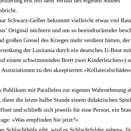
eisterung erst mit dem Verlust des eigenen Sohnes
bricht.
ar Schwarz-Gelber bekommt vielleicht etwas viel Rau
aus’ Original nüchtern und um so beeindruckender besc
nd großen Greuel des Krieges mehr verdient hätten, de
ersenkung der Lusitania durch ein deutsches U-Boot mi
uf einem schwimmenden Brett zwei Kinderleichen«) sc
s Assoziationen zu den akzeptierten »Kollateralschäden
 Publikum mit Parallelen zur eigenen Wahrnehmung e
, dient die letzte halbe Stunde einem didaktischen Spie
ffnet und schließt sich jeweils für eine Person, ein Sta
rage: »Was empfinden Sie jetzt?«
es Schlachthöfe gibt, wird es Schlachtfelder geben«, fü