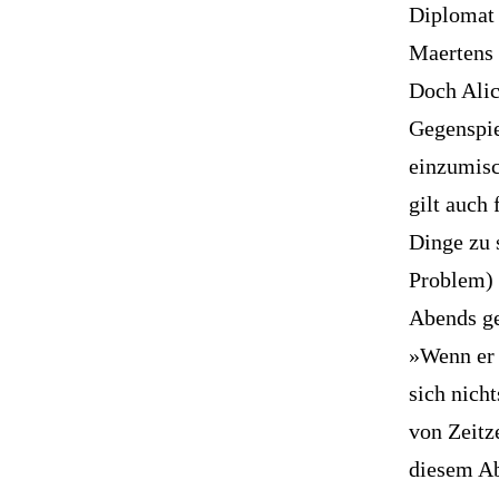
Diplomat 
Maertens 
Doch Alic
Gegenspie
einzumisc
gilt auch 
Dinge zu 
Problem) 
Abends g
»Wenn er 
sich nich
von Zeitz
diesem Ab