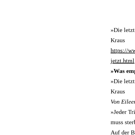
»Die letz
Kraus
https://w
jetzt.html
»Was emp
»Die letz
Kraus
Von Eilee
»Jeder Tri
muss ster
Auf der B