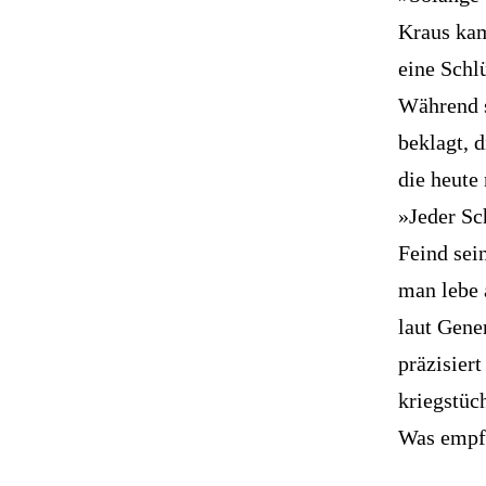
Kraus kam
eine Schl
Während s
beklagt, 
die heute 
»Jeder Sc
Feind sei
man lebe 
laut Gene
präzisier
kriegstüch
Was empfi