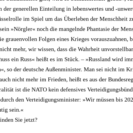
 der generellen Einteilung in lebenswertes und -unwer
üsselrolle im Spiel um das Überleben der Menschheit z
ein »Nörgler« noch die mangelnde Phantasie der Men
die grauenvollen Folgen eines Krieges vorauszuahnen, b
nicht mehr, wir wissen, dass die Wahrheit unvorstellbar 
huss ein Russ« heißt es im Stück. – »Russland wird im
n«, so der deutsche Außenminister. Man sei nicht im Kr
auch nicht mehr im Frieden, heißt es aus der Bundesre
ralität ist die NATO kein defensives Verteidigungsbünd
t durch den Verteidigungsminister: »Wir müssen bis 20
tig sein.«
nden Sie jetzt?