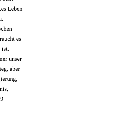
tes Leben
u.
schen
raucht es
ist.
mer unser
ieg, aber
gierung,
nis,
29