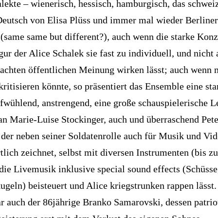
alekte – wienerisch, hessisch, hamburgisch, das schwei
Deutsch von Elisa Plüss und immer mal wieder Berliner
(same same but different?), auch wenn die starke Konz
gur der Alice Schalek sie fast zu individuell, und nicht 
achten öffentlichen Meinung wirken lässt; auch wenn
ritisieren könnte, so präsentiert das Ensemble eine sta
ufwühlend, anstrengend, eine große schauspielerische L
an Marie-Luise Stockinger, auch und überraschend Pete
 der neben seiner Soldatenrolle auch für Musik und Vi
tlich zeichnet, selbst mit diversen Instrumenten (bis z
die Livemusik inklusive special sound effects (Schüsse
geln) beisteuert und Alice kriegstrunken rappen lässt.
 auch der 86jährige Branko Samarovski, dessen patrio