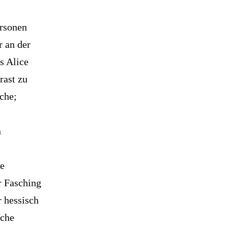
ersonen
r an der
s Alice
rast zu
che;
n
ie
r Fasching
r hessisch
sche