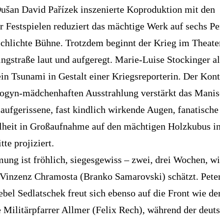
ušan David Pařízek inszenierte Koproduktion mit den
r Festspielen reduziert das mächtige Werk auf sechs P
schlichte Bühne. Trotzdem beginnt der Krieg im Theate
ngstraße laut und aufgeregt. Marie-Luise Stockinger al
ein Tsunami in Gestalt einer Kriegsreporterin. Der Kont
rogyn-mädchenhaften Ausstrahlung verstärkt das Manis
 aufgerissene, fast kindlich wirkende Augen, fanatische
lheit in Großaufnahme auf den mächtigen Holzkubus i
te projiziert.
ung ist fröhlich, siegesgewiss – zwei, drei Wochen, w
 Vinzenz Chramosta (Branko Samarovski) schätzt. Pete
ebel Sedlatschek freut sich ebenso auf die Front wie de
 Militärpfarrer Allmer (Felix Rech), während der deut