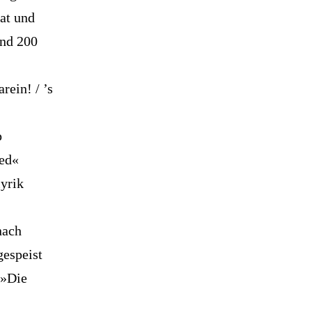
at und
und 200
rein! / ’s
p
ied«
lyrik
nach
gespeist
 »Die