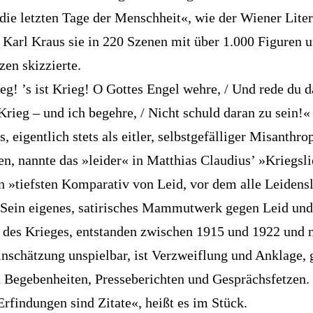
die letzten Tage der Menschheit«, wie der Wiener Liter
t Karl Kraus sie in 220 Szenen mit über 1.000 Figuren 
zen skizzierte.
ieg! ’s ist Krieg! O Gottes Engel wehre, / Und rede du da
 Krieg – und ich begehre, / Nicht schuld daran zu sein!«
, eigentlich stets als eitler, selbstgefälliger Misanthro
en, nannte das »leider« in Matthias Claudius’ »Kriegsl
n »tiefsten Komparativ von Leid, vor dem alle Leidens
 Sein eigenes, satirisches Mammutwerk gegen Leid und
des Krieges, entstanden zwischen 1915 und 1922 und 
inschätzung unspielbar, ist Verzweiflung und Anklage, 
n Begebenheiten, Presseberichten und Gesprächsfetzen.
Erfindungen sind Zitate«, heißt es im Stück.