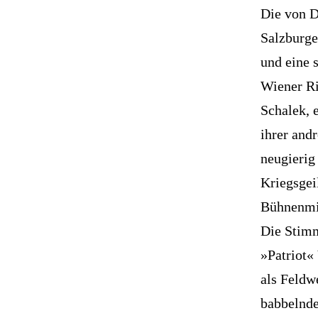
Die von D
Salzburge
und eine 
Wiener Ri
Schalek, 
ihrer and
neugierig
Kriegsgei
Bühnenmit
Die Stimm
»Patriot«
als Feldw
babbelnde