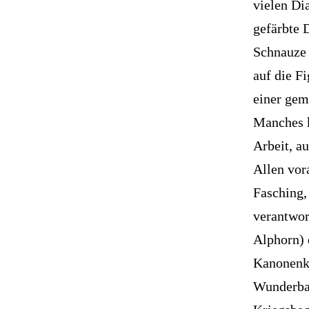
vielen Di
gefärbte 
Schnauze 
auf die Fi
einer gem
Manches k
Arbeit, a
Allen vor
Fasching,
verantwor
Alphorn) 
Kanonenku
Wunderbar