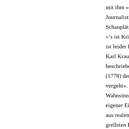
mit ihm »
Journalis
Schauplät
»’s ist Kr
ist leider
Karl Kraus
beschrieb
(1778) de
vergeht«.
Wahnsinn 
eigener E
aus reale
grellsten 