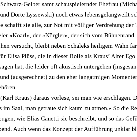
Schwarz-Gelber samt schauspielernder Ehefrau (Mich
und Dörte Lyssewski) noch etwas lebensgelangweilt sc
e schafft sie alle, zur Not mit völliger Verdrehung der 
ler »Koarl«, der »Nörgler«, der sich vom Bühnenrand
hen versucht, bleibt neben Schaleks heiligem Wahn far
für Elisa Plüss, die in dieser Rolle als Kraus’ Alter Ego
sagen hat, die leider oft akustisch untergehen (insgesam
und (ausgerechnet) zu den eher langatmigen Momente
ehören.
(Karl Kraus) daraus vorlese, sei man wie erschlagen. D
ts im Saal, man getraue sich kaum zu atmen.« So die R
eugen, wie Elias Canetti sie beschreibt, und so das Gef
end. Auch wenn das Konzept der Aufführung unklar ble