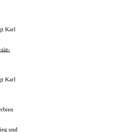
gt Karl
sie-
gt Karl
erbien
ieg und