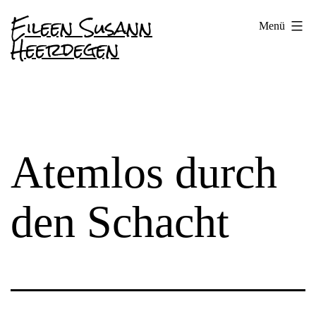
Zum
Eileen Susann
Menü
Inhalt
Heerdegen
springen
Atemlos durch
den Schacht