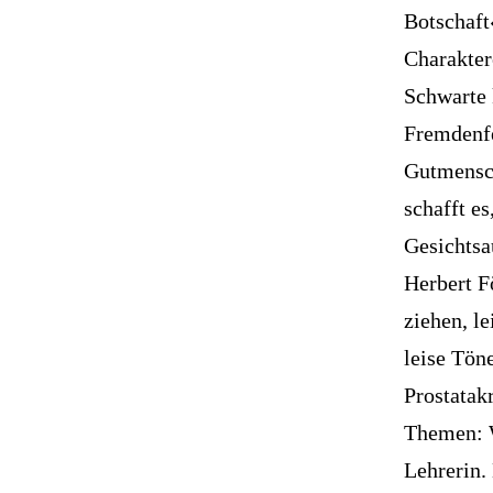
Botschaft
Charakter
Schwarte 
Fremdenfe
Gutmensch
schafft e
Gesichtsa
Herbert F
ziehen, le
leise Tön
Prostatak
Themen: W
Lehrerin.