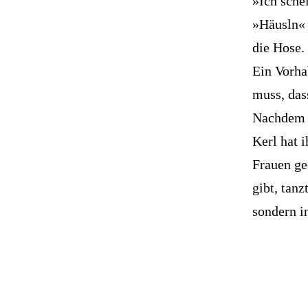
»Ich sche
»Häusln« 
die Hose. 
Ein Vorha
muss, das
Nachdem a
Kerl hat 
Frauen ge
gibt, tan
sondern i