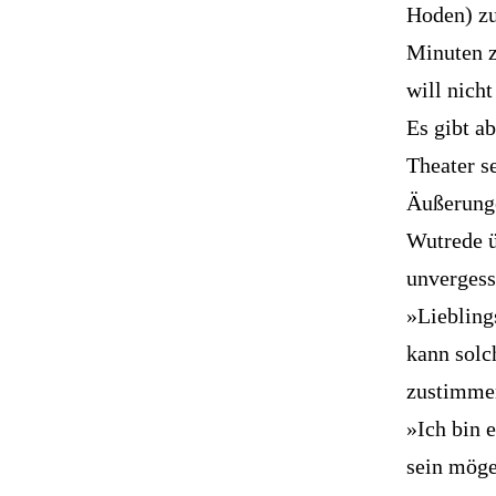
Hoden) zu
Minuten z
will nicht
Es gibt a
Theater se
Äußerung
Wutrede ü
unvergess
»Liebling
kann solc
zustimmend
»Ich bin 
sein mögen