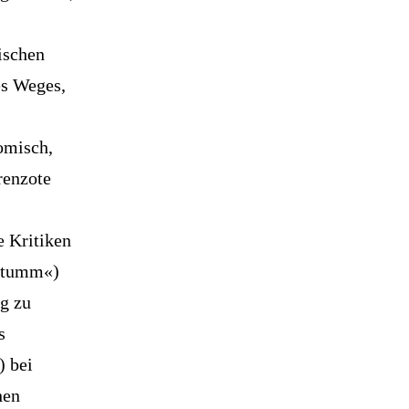
hischen
es Weges,
omisch,
rrenzote
e Kritiken
bstumm«)
eg zu
s
) bei
hen