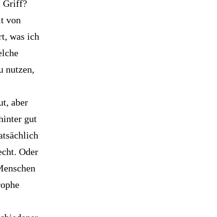
 Griff?
t von
t, was ich
elche
u nutzen,
t, aber
inter gut
atsächlich
echt. Oder
 Menschen
rophe