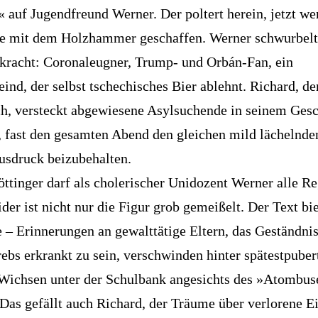
« auf Jugendfreund Werner. Der poltert herein, jetzt we
e mit dem Holzhammer geschaffen. Werner schwurbelt,
kracht: Coronaleugner, Trump- und Orbán-Fan, ein
ind, der selbst tschechisches Bier ablehnt. Richard, de
, versteckt abgewiesene Asylsuchende in seinem Gesc
s, fast den gesamten Abend den gleichen mild lächelnde
usdruck beizubehalten.
öttinger darf als cholerischer Unidozent Werner alle Re
ider ist nicht nur die Figur grob gemeißelt. Der Text bi
e – Erinnerungen an gewalttätige Eltern, das Geständnis
rebs erkrankt zu sein, verschwinden hinter spätestpuber
ichsen unter der Schulbank angesichts des »Atombus
 Das gefällt auch Richard, der Träume über verlorene Ei