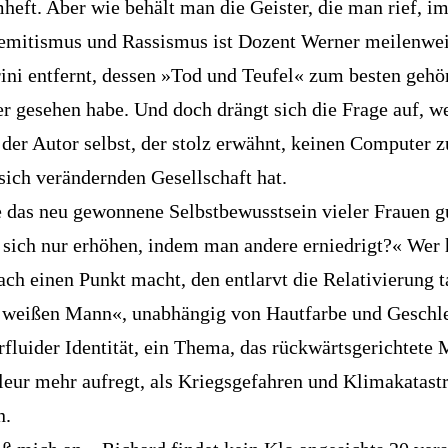
eft. Aber wie behält man die Geister, die man rief, im
emitismus und Rassismus ist Dozent Werner meilenwei
rini entfernt, dessen »Tod und Teufel« zum besten gehör
r gesehen habe. Und doch drängt sich die Frage auf, w
der Autor selbst, der stolz erwähnt, keinen Computer z
 sich verändernden Gesellschaft hat.
e das neu gewonnene Selbstbewusstsein vieler Frauen gu
sich nur erhöhen, indem man andere erniedrigt?« Wer h
fach einen Punkt macht, den entlarvt die Relativierung t
n weißen Mann«, unabhängig von Hautfarbe und Geschl
rfluider Identität, ein Thema, das rückwärtsgerichtete
leur mehr aufregt, als Kriegsgefahren und Klimakatast
n.