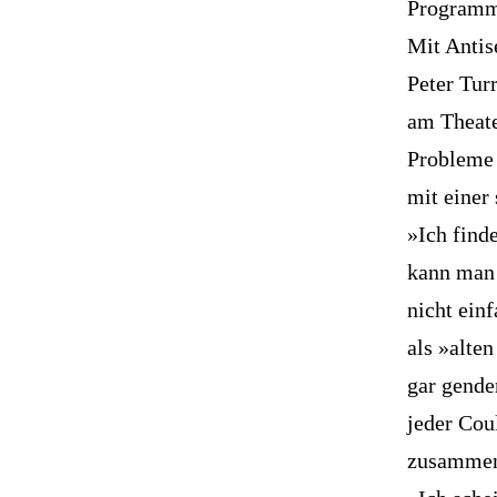
Programmh
Mit Antis
Peter Tur
am Theate
Probleme 
mit einer
»Ich find
kann man 
nicht ein
als »alte
gar gende
jeder Cou
zusamme