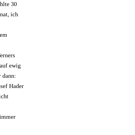
hlte 30
at, ich
sem
erners
 auf ewig
r dann:
osef Hader
icht
h immer