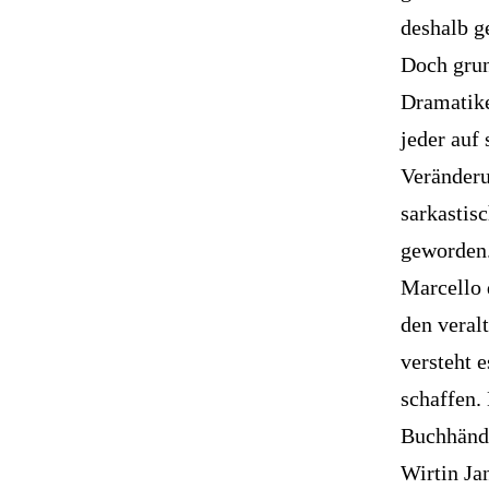
deshalb g
Doch grun
Dramatike
jeder auf
Veränderu
sarkastisc
geworden
Marcello 
den veral
versteht 
schaffen. 
Buchhändl
Wirtin Ja