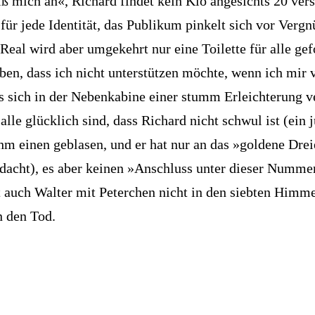
iß mich an«, Richard findet kein Klo angesichts 20 ver
für jede Identität, das Publikum pinkelt sich vor Vergn
Real wird aber umgekehrt nur eine Toilette für alle gef
ben, dass ich nicht unterstützen möchte, wenn ich mir v
s sich in der Nebenkabine einer stumm Erleichterung ve
lle glücklich sind, dass Richard nicht schwul ist (ein 
ihm einen geblasen, und er hat nur an das »goldene Dre
dacht), es aber keinen »Anschluss unter dieser Numm
zt auch Walter mit ­Peterchen nicht in den siebten Himme
n den Tod.