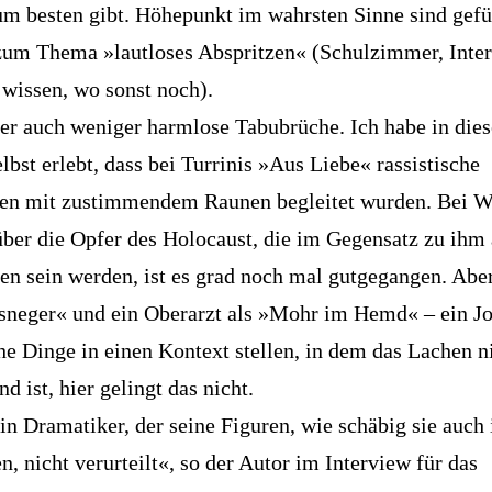
m besten gibt. Höhepunkt im wahrsten Sinne sind gefü
um Thema »lautloses Abspritzen« (Schulzimmer, Intern
 wissen, wo sonst noch).
ber auch weniger harmlose Tabubrüche. Ich habe in die
lbst erlebt, dass bei Turrinis »Aus Liebe« rassistische
en mit zustimmendem Raunen begleitet wurden. Bei W
ber die Opfer des Holocaust, die im Gegensatz zu ihm
en sein werden, ist es grad noch mal gutgegangen. Abe
sneger« und ein Oberarzt als »Mohr im Hemd« – ein J
he Dinge in einen Kontext stellen, in dem das Lachen n
 ist, hier gelingt das nicht.
ein Dramatiker, der seine Figuren, wie schäbig sie auc
, nicht verurteilt«, so der Autor im Interview für das