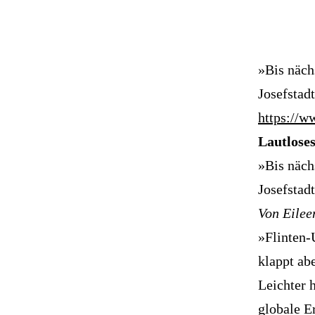
»Bis näch
Josefstadt
https://w
Lautlose
»Bis näch
Josefstadt
Von Eilee
»Flinten-
klappt ab
Leichter h
globale E