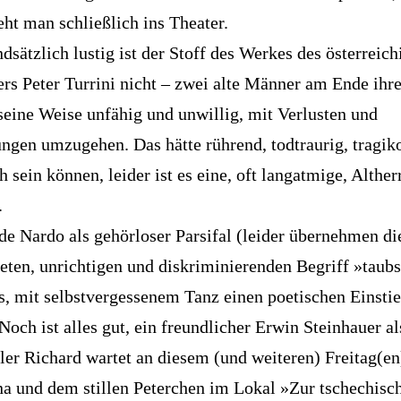
eht man schließlich ins Theater.
dsätzlich lustig ist der Stoff des Werkes des österreic
rs Peter Turrini nicht – zwei alte Männer am Ende ihr
 seine Weise unfähig und unwillig, mit Verlusten und
ngen umzugehen. Das hätte rührend, todtraurig, tragik
h sein können, leider ist es eine, oft langatmige, Althe
.
de Nardo als gehörloser Parsifal (leider übernehmen di
teten, unrichtigen und diskriminierenden Begriff »tau
es, mit selbstvergessenem Tanz einen poetischen Einsti
Noch ist alles gut, ein freundlicher Erwin Steinhauer al
er Richard wartet an diesem (und weiteren) Freitag(en
na und dem stillen Peterchen im Lokal »Zur tschechisc