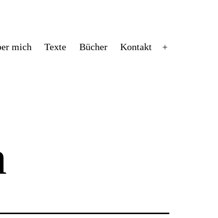
er mich
Texte
Bücher
Kontakt
Menü
öffnen
n