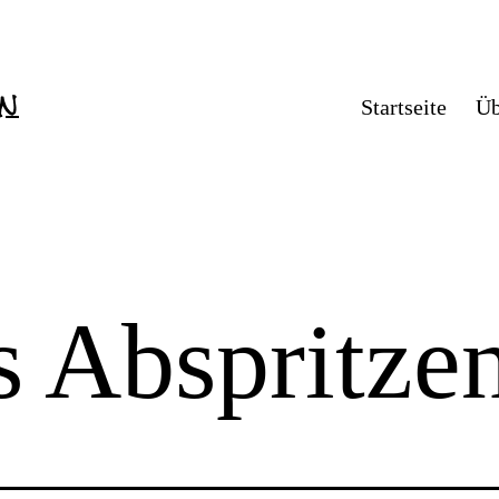
en
Startseite
Üb
s Abspritze