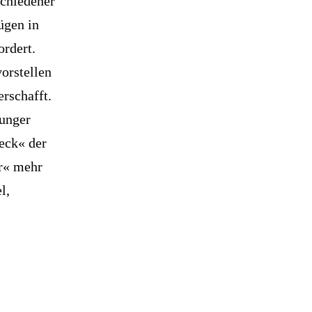
schiedener
ügen in
ordert.
orstellen
rschafft.
junger
ieck« der
er« mehr
l,