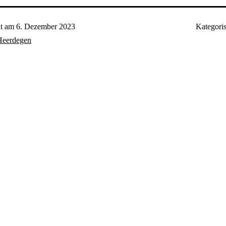
ht am
6. Dezember 2023
Kategoris
Heerdegen
n