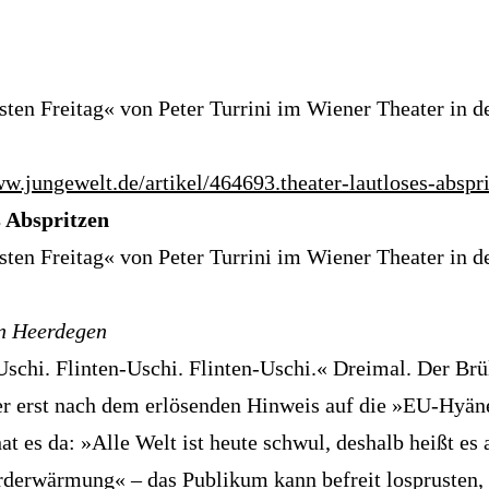
sten Freitag« von Peter Turrini im Wiener Theater in d
ww.jungewelt.de/artikel/464693.theater-lautloses-abspr
s Abspritzen
sten Freitag« von Peter Turrini im Wiener Theater in d
n Heerdegen
Uschi. Flinten-Uschi. Flinten-Uschi.« Dreimal. Der Brü
er erst nach dem erlösenden Hinweis auf die »EU-Hyän
at es da: »Alle Welt ist heute schwul, deshalb heißt es
rderwärmung« – das Publikum kann befreit losprusten, 