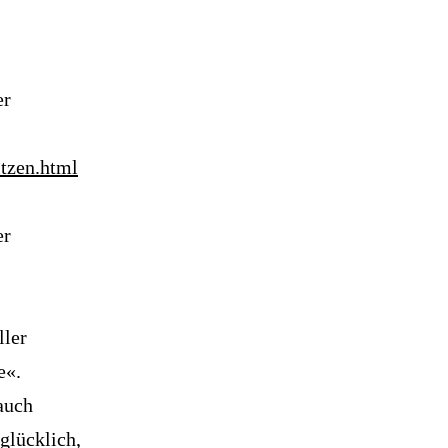
er
itzen.html
er
ller
e«.
 auch
glücklich,