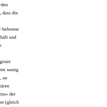
rden
 dass die
r belesene
häft und
n
gister
etet wenig
, an
tären
ens« der
er (gleich