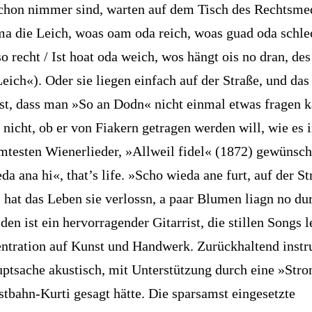
schon nimmer sind, warten auf dem Tisch des Rechtsmed
 die Leich, woas oam oda reich, woas guad oda schle
so recht / Ist hoat oda weich, wos hängt ois no dran, de
Leich«). Oder sie liegen einfach auf der Straße, und das
st, dass man »So an Dodn« nicht einmal etwas fragen k
 nicht, ob er von Fiakern getragen werden will, wie es 
mtesten Wienerlieder, »Allweil fidel« (1872) gewünsch
a ana hi«, that’s life. »Scho wieda ane furt, auf der St
, hat das Leben sie verlossn, a paar Blumen liagn no dur
en ist ein hervorragender Gitarrist, die stillen Songs 
ntration auf Kunst und Handwerk. Zurückhaltend instr
uptsache akustisch, mit Unterstützung durch eine »Stro
stbahn-Kurti gesagt hätte. Die sparsamst eingesetzte