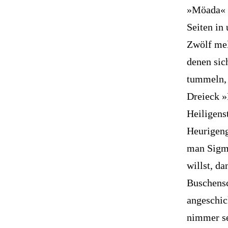
»Möada« 
Seiten in
Zwölf mel
denen sic
tummeln, 
Dreieck »
Heiligens
Heurigeng
man Sigmu
willst, d
Buschens
angeschic
nimmer se