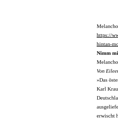
Melancho
https://w
hintan-m
Nimm mi 
Melancho
Von Eilee
»Das öste
Karl Krau
Deutschla
ausgelief
erwischt h