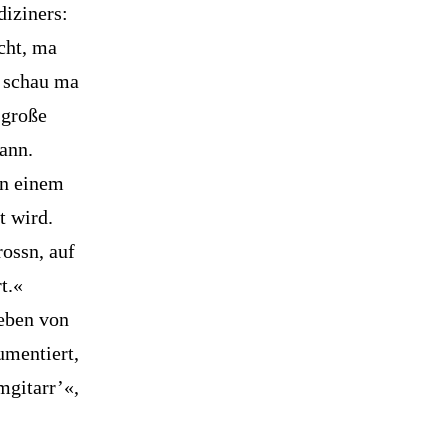
iziners:
cht, ma
s schau ma
 große
ann.
in einem
t wird.
rossn, auf
t.«
leben von
umentiert,
mgitarr’«,