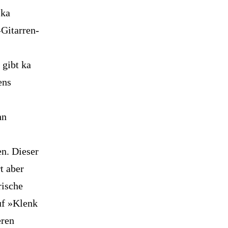
 ka
-Gitarren-
 gibt ka
ens
hn
n. Dieser
t aber
rische
uf »Klenk
eren