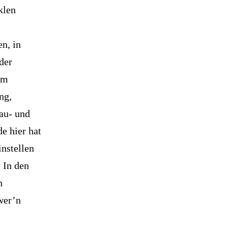
klen
n, in
der
im
ng,
bau- und
e hier hat
nstellen
. In den
h
wer’n