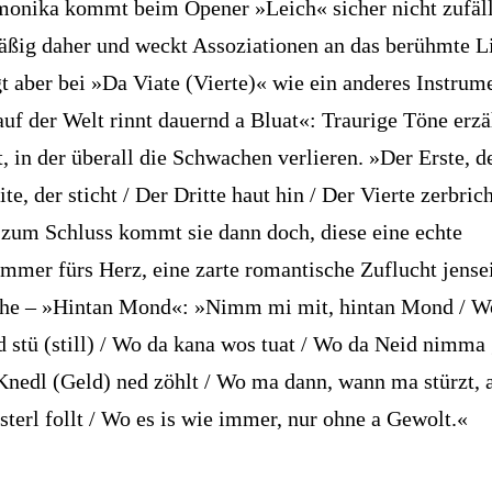
nika kommt beim Opener »Leich« sicher nicht zufäl
ßig daher und weckt Assoziationen an das berühmte 
gt aber bei »Da Viate (Vierte)« wie ein anderes Instrum
auf der Welt rinnt dauernd a Bluat«: Traurige Töne erz
, in der überall die Schwachen verlieren. »Der Erste, d
te, der sticht / Der Dritte haut hin / Der Vierte zerbrich
zum Schluss kommt sie dann doch, diese eine echte
mer fürs Herz, eine zarte romantische Zuflucht jensei
che – »Hintan Mond«: »Nimm mi mit, hintan Mond / W
d stü (still) / Wo da kana wos tuat / Wo da Neid nimma g
Knedl (Geld) ned zöhlt / Wo ma dann, wann ma stürzt, 
sterl follt / Wo es is wie immer, nur ohne a Gewolt.«