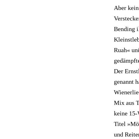
Aber kein
Verstecke
Bending i
Kleinstle
Ruah« un
gedämpft
Der Ernstl
genannt h
Wienerlie
Mix aus Tr
keine 15-
Titel »Mö
und Reite