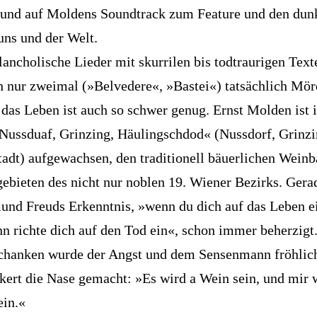
und auf Moldens Soundtrack zum Feature und den dun
 uns und der Welt.
ancholische Lieder mit skurrilen bis todtraurigen Texte
h nur zweimal (»Belvedere«, »Bastei«) tatsächlich Mör
das Leben ist auch so schwer genug. Ernst Molden ist 
Nussduaf, Grinzing, Häulingschdod« (Nussdorf, Grinzi
tadt) aufgewachsen, den traditionell bäuerlichen Wein
ebieten des nicht nur noblen 19. Wiener Bezirks. Gerad
nd Freuds Erkenntnis, »wenn du dich auf das Leben ei
ann richte dich auf den Tod ein«, schon immer beherzigt
chanken wurde der Angst und dem Sensenmann fröhlic
kert die Nase gemacht: »Es wird a Wein sein, und mir 
in.«