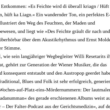
 Entkommen: »Es Feichte wird di überall kriagn / Hüft
n, hüft ka Liagn.« Ein wandernder Ton, ein perfektes E
llustriert den Weg des Feuchten, der Maden und
bewesen, und liegt wie »Des Feichte gräult dir nach und
überhörbar über dem Akustikrhythmus und Ernst Mold
er Stimme.
, wie sein langjähriger Wegbegleiter Willi Resetarits i
at, gehört zur Generation der Wiener Musiker, die das
d konsequent entstaubt und den Austropop geerdet habe
aditional, Blues und Folk ist sehr erfolgreich, generier
Wochen-auf-Platz-eins-Mördernummern: Der lautmale
adanumman« des gerade erschienenen Albums weist a
r – Der Falter-Podcast aus der Gerichtsmedizin«, auf d