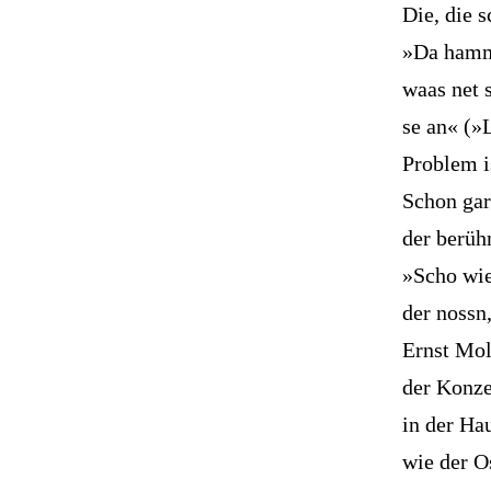
Die, die 
»Da hamma
waas net 
se an« (»
Problem i
Schon gar
der berüh
»Scho wied
der nossn
Ernst Mold
der Konze
in der Ha
wie der O