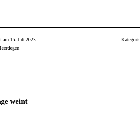
ht am
15. Juli 2023
Kategoris
Heerdegen
n
ge weint