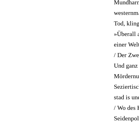
Mundharmo
westernmä
Tod, klin
»Überall 
einer Welt
/ Der Zwei
Und ganz 
Mördernum
Seziertis
stad is un
/ Wo des 
Seidenpol