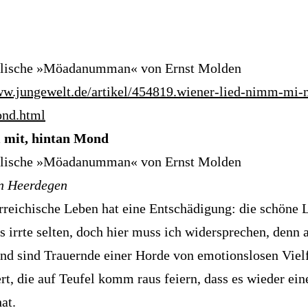
lische »Möadanumman« von Ernst Molden
ww.jungewelt.de/artikel/454819.wiener-lied-nimm-mi-
ond.html
mit, hintan Mond
lische »Möadanumman« von Ernst Molden
n Heerdegen
rreichische Leben hat eine Entschädigung: die schöne 
s irrte selten, doch hier muss ich widersprechen, denn 
nd sind Trauernde einer Horde von emotionslosen Viel
ert, die auf Teufel komm raus feiern, dass es wieder ei
at.