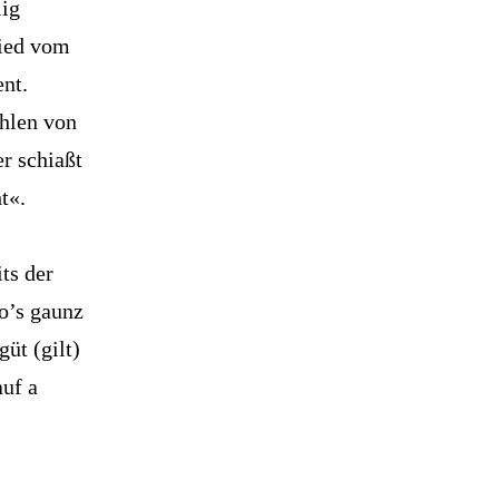
lig
Lied vom
ent.
ählen von
er schiaßt
t«.
ts der
o’s gaunz
üt (gilt)
auf a