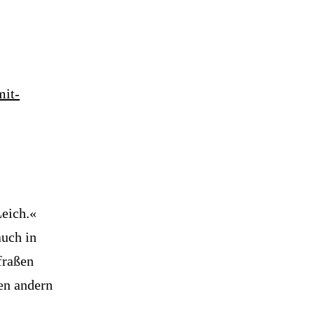
mit-
Leich.«
auch in
fraßen
nen andern