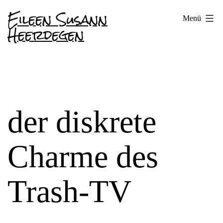
Zum
Eileen Susann
Menü
Inhalt
Heerdegen
springen
der diskrete
Charme des
Trash-TV