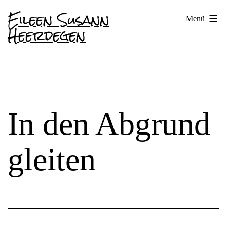
Zum
Eileen Susann
Menü
Inhalt
Heerdegen
springen
In den Abgrund
gleiten