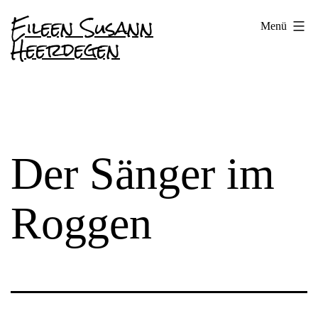
Zum
Eileen Susann
Menü
Inhalt
Heerdegen
springen
Der Sänger im
Roggen